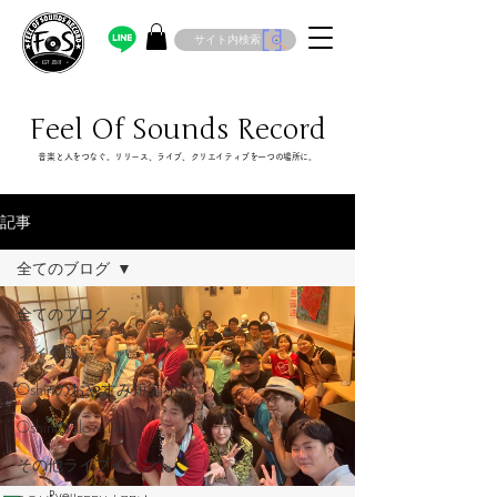
サイト内検索
Feel Of Sounds Record
​音楽と人をつなぐ。リリース、ライブ、クリエイティブを一つの場所に。
記事
全てのブログ
全てのブログ
フィク飯
Oshinのおやすみ短編小説
OshinのSlow Life
その他ライブイベント
Ryou.