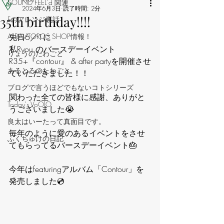
‪SOUND FEEL'd‬ 関連
2024年6月3日
読了時間: 2分
35th birthday!!!!
Fのアレンジ裏話
ALBA/TOROS SHOP情報！
先日6／1に
私Ryou.のバースデーイベント
りょうのたわごと
R35+『contour』 & after partyを開催させ
あるとろのたわごと
ていただきました！！
ブログで言うほどでもないコトシリーズ
関わった全ての皆様に感謝、ありがと
Today's VoOlO
うございました😭
良太はいーたって真面目です。
毎年のように愛のあるイベントをさせ
ふくちゅけの日記
てもらってるバースデーイベント🎂
今年はfeaturingアルバム「Contour」を
発売しました💿