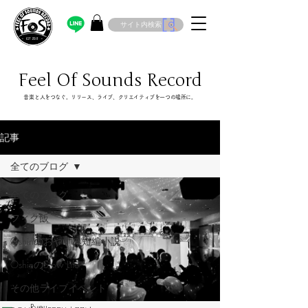
サイト内検索
Feel Of Sounds Record
​音楽と人をつなぐ。リリース、ライブ、クリエイティブを一つの場所に。
記事
全てのブログ
全てのブログ
フィク飯
Oshinのおやすみ短編小説
OshinのSlow Life
その他ライブイベント
Ryou.