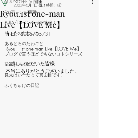
‪SOUND FEEL'd‬ 関連
2025年6月1日
読了時間: 1分
Ryou.1st one-man
Fのアレンジ裏話
Live【LOVE Me】
ALBA/TOROS SHOP情報！
りょうのたわごと
昨日、2025/05/31
あるとろのたわごと
Ryou. 1st one-man Live【LOVE Me】
ブログで言うほどでもないコトシリーズ
お越しいただいた皆様
Today's VoOlO
本当にありがとうございました。
良太はいーたって真面目です。
ふくちゅけの日記