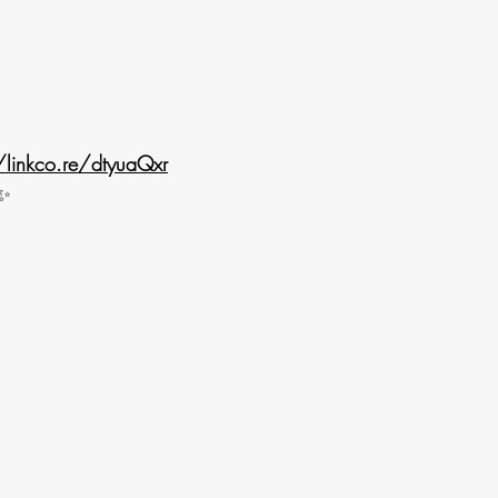
/linkco.re/dtyuaQxr
✨