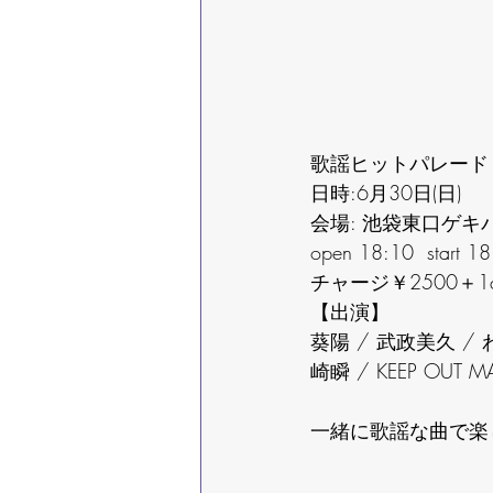
歌謡ヒットパレード  -Vo
日時:6月30日(日)
会場: 池袋東口ゲキ
open 18:10  start 1
チャージ￥2500＋1dr
【出演】
葵陽 / 武政美久 / 
崎瞬 / KEEP OUT M
一緒に歌謡な曲で楽