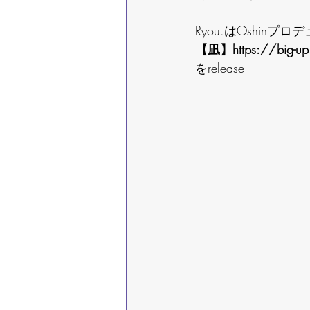
Ryou.はOshinプロ
【凪】
https://big-up
をrelease