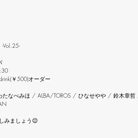
l.25- 
パ
8:30
ink(￥500)オーダー
わたなべみほ / ALBA/TOROS / ひなせやや / 鈴木章哲 
AN
しみましょう😌