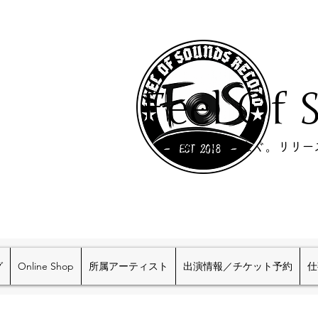
Feel Of 
​音楽と人をつなぐ。リリ
グ
Online Shop
所属アーティスト
出演情報／チケット予約
仕