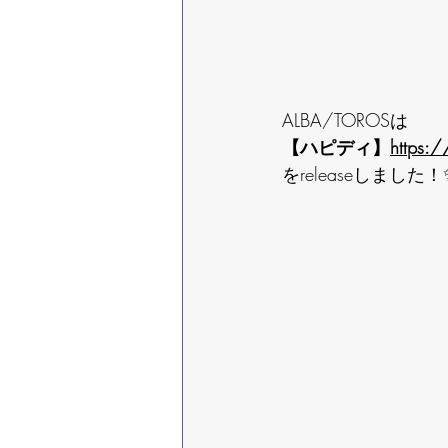
ALBA/TOROSは
【ハピディ】
https:/
をreleaseしました！