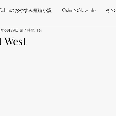
Oshinのおやすみ短編小説
OshinのSlow Life
その
4年6月29日
のアレンジ裏話
読了時間: 1分
ALBA/TOROS SHOP情報！
りょ
t West
ログで言うほどでもないコトシリーズ
Today's VoOl
す。
ふくちゅけの日記