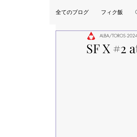
全てのブログ
フィク飯
‪SOUND FEEL'd‬ 関連
ALBA/TOROS
202
F
SF X #2 a
あるとろのたわごと
ブ
良太はいーたって真面目で