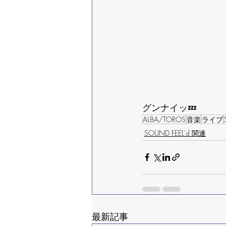
グンナイッ💤
ALBA/TOROS
音楽
ライブ
‪SOUND FEEL'd‬ 関連
最新記事