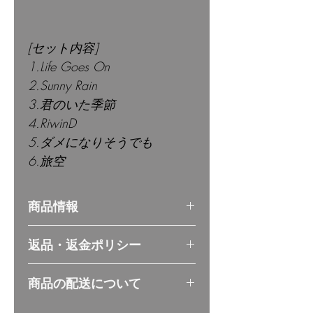
[セット内容]
1.Life Goes On
2.Sunny Rain
3.君のいた季節
4.RiwinD
5.ダメになりそうでも
6.旅空
商品情報
商品サイズ：約
返品・返金ポリシー
W142XD5XH124mm
CDケースは5.2mm厚のスリ
ケースにヒビが入っていた
商品の配送について
ムケースです。
り、音楽が再生出来ないなど
半透明ではなくオールクリア
の不具合があった場合返品し
送料一律350円