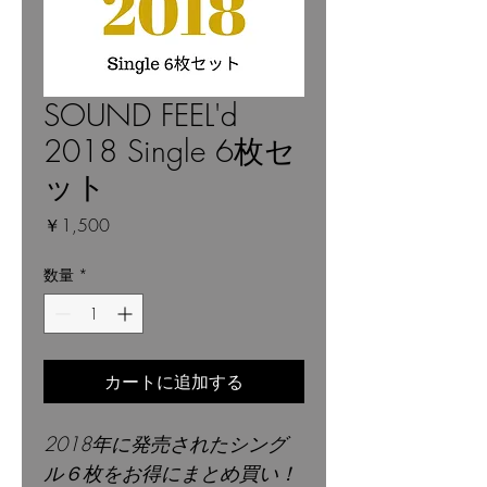
‪SOUND FEEL'd‬
2018 Single 6枚セ
ット
価
￥1,500
格
数量
*
カートに追加する
2018年に発売されたシング
ル６枚をお得にまとめ買い！