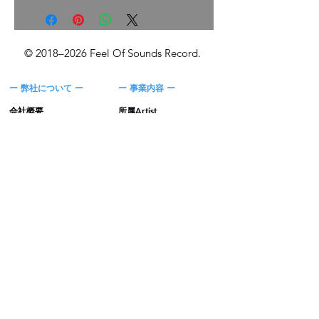
になっております。
て頂きますすぐに代わりの商
5000円以上のお買い上げで
CDジャケットの裏に歌詞が
品を送ります。
送料無料！
記載されています。
© 2018–2026 Feel Of Sounds Record.
代わりの商品を希望しない場
商品の数や大きさにより配送
配送の際は商品をしっかりと
合には返金にて対応いたしま
方法は変わりますが
ー 弊社について ー
ー 事業内容 ー
検品し、梱包材で保護しお届
す。
基本配送方法はメール便にて
けいたします。
お届けいたします。
会社概要
所属Artist
＞事業紹介
＞
ALBA/TOROS
​＞協力会社
＞
VoOlO
配送の際は商品をしっかりと
プロデュース・実績
楽曲製作依頼
＞
Single
検品し、梱包材で保護しお届
＞
制作について
​＞
Album
＞
Mix
けいたします。
​＞
Mastering
カレンダー／予約
​＞
Arrangement
​＞
Recording
＞
レーベルスケジュール
​＞
所属アーティスト出演情報
イベント参加・申込み
Feel Of Sounds Record オ
＞
SOUND FEEL'd X
ンラインショップ
＞
参加お申込みフォーム
無料ダウンロード
＞
Free Track
​＞
暁 Free Download