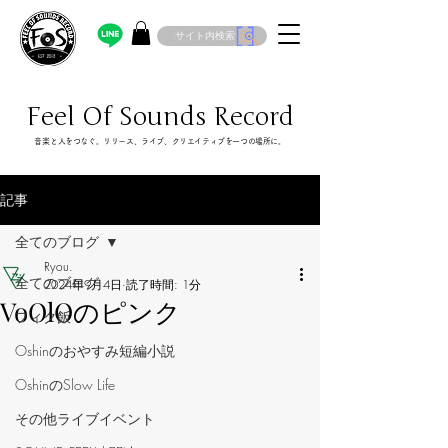
サイト内検索
Feel Of Sounds Record
​音楽と人をつなぐ。リリース、ライブ、クリエイティブを一つの場所に。
記事
全てのブログ
Ryou.
全てのブログ
2024年9月4日
読了時間: 1分
VoOlOのピンク
フィク飯
Oshinのおやすみ短編小説
OshinのSlow Life
その他ライブイベント