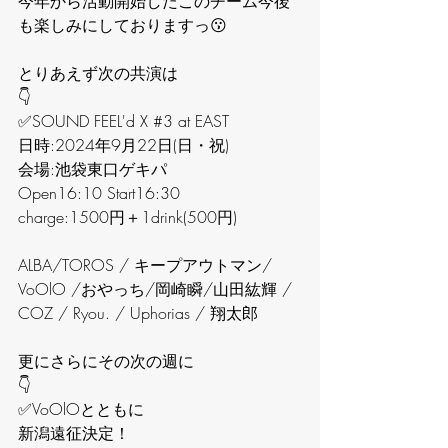
今年から活動開始したこのチーム今後
も楽しみにしておりますっ😗
とりあえず次の共演は
👇
✅SOUND FEEL'd X 
#3
 at EAST
日時:2024年9月22日(日・祝)
会場:池袋東口ゲキパ
Open16:10 Start16:30
charge:1500円＋1drink(500円)
ALBA/TOROS / キープアウトマン/ 
VoOlO /おやっち/岡崎瞬/山田紘輝 / 
COZ / Ryou. / Uphorias / 翔太郎
更にさらにその次の週に
👇
✅VoOlOとともに
新潟遠征決定！