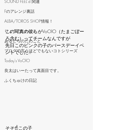
‪SOUND FEEL'd‬ 関連
Fのアレンジ裏話
ALBA/TOROS SHOP情報！
この写真の彼らがVoOlO（たまごぼー
りょうのたわごと
ろ含む）ってチームなんですが
あるとろのたわごと
先日このピンクの子のバースデーイベ
ブログで言うほどでもないコトシリーズ
ントでした!!
Today's VoOlO
良太はいーたって真面目です。
ふくちゅけの日記
そそ☝️この子