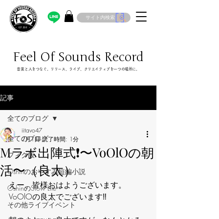
サイト内検索
Feel Of Sounds Record
​音楽と人をつなぐ。リリース、ライブ、クリエイティブを一つの場所に。
記事
全てのブログ
iitavo47
全てのブログ
2月1日
読了時間: 1分
Mラボ出陣式❗️〜VoOlOの朝
フィク飯
活〜（良太）
Oshinのおやすみ短編小説
えー、皆様おはようございます。
OshinのSlow Life
VoOlOの良太でございます‼️
その他ライブイベント