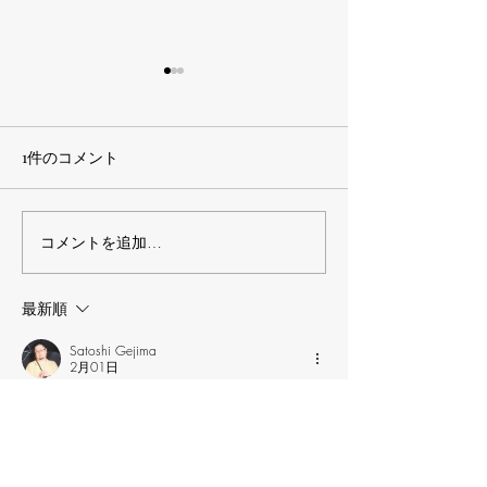
1件のコメント
新潟！感謝！
コメントを追加…
GW「大阪の陣」〜良太
編〜
最新順
Satoshi Gejima
2月01日
行けなくてごめんなすってー！
って朝サウナうらやましい！
翔太郎さまが髪切ってる！
いいね！