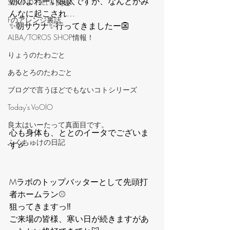
朝のよわーい良太ですが、なんとかみ
‪SOUND FEEL'd‬ 関連
んなに起こされ…
Fのアレンジ裏話
✨️朝サウナ✨️行ってきましたー👺
ALBA/TOROS SHOP情報！
りょうのたわごと
あるとろのたわごと
ブログで言うほどでもないコトシリーズ
Today's VoOlO
良太はいーたって真面目です。
心も身体も、ととのイータでございま
ふくちゅけの日記
す🎉
Mラボのトップバッターとして先頭打
者ホームラン⚾️
狙ってきますっ‼️
ご来場の皆様、寒い日が続きますがあ