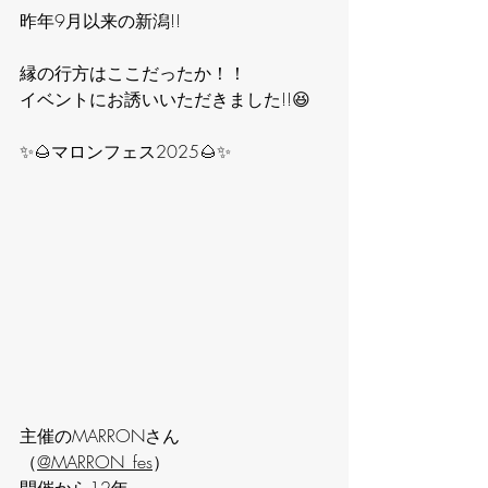
昨年9月以来の新潟!!
縁の行方はここだったか！！
イベントにお誘いいただきました!!😆
✨🌰マロンフェス2025🌰✨
主催のMARRONさん
（
@MARRON_fes
）
開催から12年