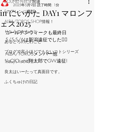
‪SOUND FEEL'd‬ 関連
2025年5月9日
読了時間: 1分
in にいがた DAY1 マロンフ
Fのアレンジ裏話
ェス2025
ALBA/TOROS SHOP情報！
りょうのたわごと
ゴールデンウィークも最終日
5/5-5/6は新潟遠征でした🙆‍♂️
あるとろのたわごと
ブログで言うほどでもないコトシリーズ
ALBA/TOROSメンバー他
VoOlO and翔太郎でGW遠征!
Today's VoOlO
良太はいーたって真面目です。
ふくちゅけの日記