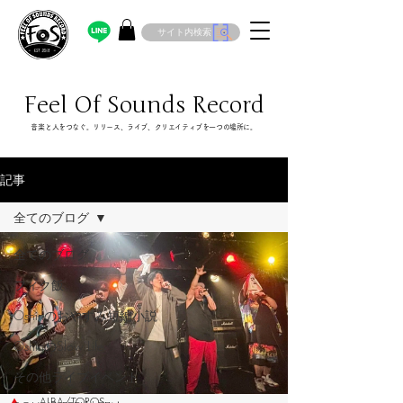
サイト内検索
Feel Of Sounds Record
​音楽と人をつなぐ。リリース、ライブ、クリエイティブを一つの場所に。
記事
全てのブログ
全てのブログ
フィク飯
Oshinのおやすみ短編小説
OshinのSlow Life
その他ライブイベント
ALBA/TOROS