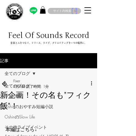
サイト内検索
Feel Of Sounds Record
​音楽と人をつなぐ。リリース、ライブ、クリエイティブを一つの場所に。
記事
全てのブログ
Fixer
全てのブログ
5月6日
読了時間: 1分
新企画！その名も"フィク
フィク飯
飯"！
Oshinのおやすみ短編小説
OshinのSlow Life
その他ライブイベント
本編はこちら↓