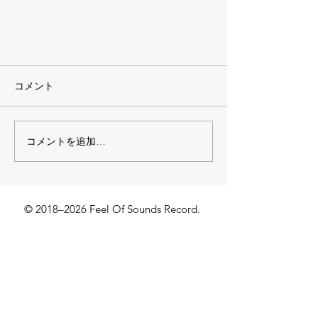
コメント
コメントを追加…
フィク飯#2 チキン南蛮編！
© 2018–2026 Feel Of Sounds Record.
ー 弊社について ー
ー 事業内容 ー
会社概要
所属Artist
＞事業紹介
＞
ALBA/TOROS
​＞協力会社
＞
VoOlO
プロデュース・実績
楽曲製作依頼