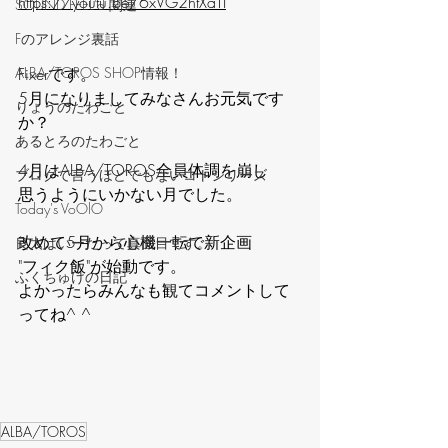
https://youtu.be/6xVG2htXaTI
‪SOUND FEEL'd‬ 関連
Fのアレンジ裏話
ALBA/TOROS SHOP情報！
Fixerです。
5月になりましてみなさんお元気です
りょうのたわごと
か？
あるとろのたわごと
4月はALBA/TOROS全員体調を崩し
ブログで言うほどでもないコトシリーズ
思うようにいかない月でした。
Today's VoOlO
改めて5月から心機一転で新企画
良太はいーたって真面目です。
"フィク飯"が始動です。
ふくちゅけの日記
よかったらみんなも観てコメントして
ってね^ ^
ALBA/TOROS