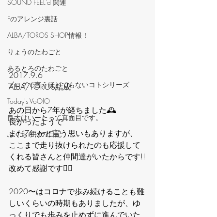
‪SOUND FEEL'd‬ 関連
Fのアレンジ裏話
ALBA/TOROS SHOP情報！
りょうのたわごと
あるとろのたわごと
2017.9.6
ブログで言うほどでもないコトシリーズ
ALBA/TOROS結成
Today's VoOlO
あの日から7年が経ちました🕰️
良太はいーたって真面目です。
長かったようで
まだ7年かと言う思いもありますが、
ふくちゅけの日記
ここまで走り抜けられたのも応援して
くれる皆さんと仲間達がいたからです!!
改めて感謝です🙇‍♂️
2020〜はコロナで歩み続けることも難
しいくらいの時期もありましたが、ゆ
っくりでも歩みを止めずに進んでいた