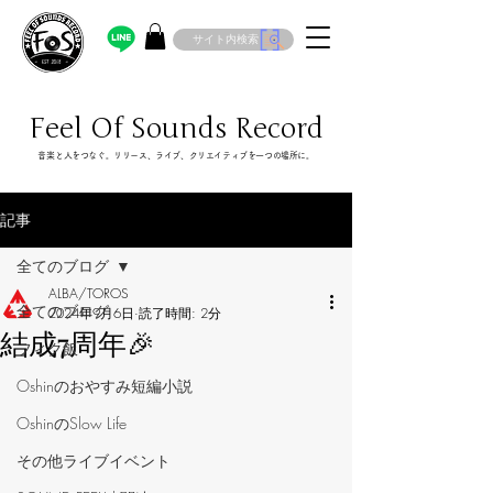
サイト内検索
Feel Of Sounds Record
​音楽と人をつなぐ。リリース、ライブ、クリエイティブを一つの場所に。
記事
全てのブログ
ALBA/TOROS
全てのブログ
2024年9月6日
読了時間: 2分
結成7周年🎉
フィク飯
Oshinのおやすみ短編小説
OshinのSlow Life
その他ライブイベント