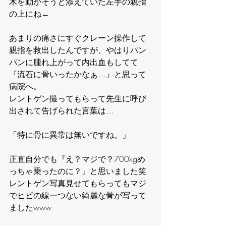
木を動かそうと添えていた左手の親指
の上にね←
あまりの痛さにすぐクレーン操作して
親指を救出したんですが、やはりパン
パンに腫れ上がって内出血もしてて
『流石に骨いったかなぁ…』と思って
病院へ。
レントゲン撮ってもらって先生に呼び
出されて告げられた言葉は…
「特に骨に異常は無いですね。」
正直自分でも『え？マジで？700kgめ
っちゃ乗ったのに？』と思いました笑
レントゲン写真見せてもらってもマジ
でヒビの線一つない綺麗な骨が写って
ましたwww