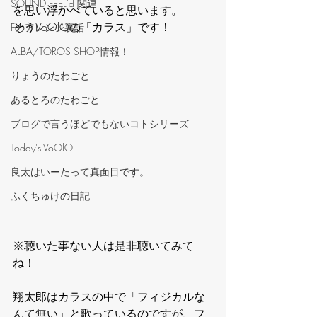
‪SOUND FEEL'd‬ 関連
を思い浮かべていると思います。
そうVoOlOの「カラス」です！
Fのアレンジ裏話
ALBA/TOROS SHOP情報！
りょうのたわごと
あるとろのたわごと
ブログで言うほどでもないコトシリーズ
Today's VoOlO
良太はいーたって真面目です。
ふくちゅけの日記
※聴いた事ない人は是非聴いてみて
ね！
翔太郎はカラスの中で「フィジカルな
んて無い」と歌っているのですが、フ