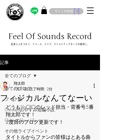
サイト内検索
Feel Of Sounds Record
​音楽と人をつなぐ。リリース、ライブ、クリエイティブを一つの場所に。
記事
全てのブログ
翔太郎
全てのブログ
1月31日
読了時間: 2分
フィジカルなんてなーい
フィク飯
どうもVoOlOのレッド担当・背番号5番
Oshinのおやすみ短編小説
翔太郎です！
OshinのSlow Life
2度目のブログ更新です！
その他ライブイベント
タイトルからファンの皆様はとある曲