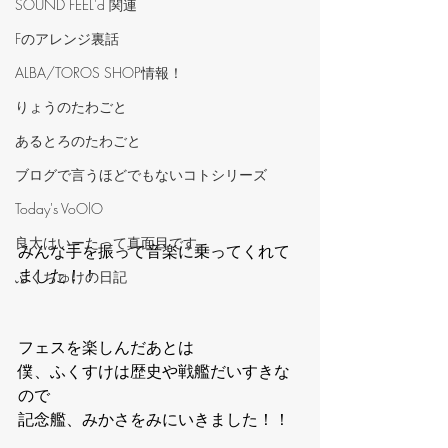
‪SOUND FEEL'd‬ 関連
Fのアレンジ裏話
ALBA/TOROS SHOP情報！
りょうのたわごと
あるとろのたわごと
ブログで言うほどでもないコトシリーズ
Today's VoOlO
良太はいーたって真面目です。
みんな手を振って音楽に乗ってくれて
ました！！
ふくちゅけの日記
フェスを楽しんだあとは
僕、ふくすけは歴史や戦艦だいすきな
ので
記念艦、みかさをみにいきました！！