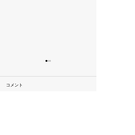
コメント
GW ライブ旅〜
コメントを追加…
GW「大阪の陣」〜良太
編〜