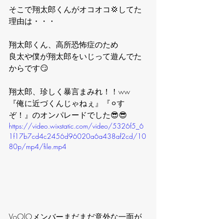
そこで翔太郎くんがオコオコ💢してた
理由は・・・
翔太郎くん、高所恐怖症のため
良太や僕が翔太郎をいじって遊んでた
からです😏
翔太郎、珍しく暴言まみれ！！ww
『俺に近づくんじゃねぇ』『⚪︎す
ぞ！』のオンパレードでした😎😎
https://video.wixstatic.com/video/5326f5_6
1f17b7cd4c2456d96020a6a438af2cd/10
80p/mp4/file.mp4
VoOlOメンバーまだまだ意外な一面が