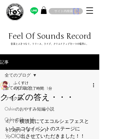
サイト内検索
Feel Of Sounds Record
​音楽と人をつなぐ。リリース、ライブ、クリエイティブを一つの場所に。
記事
全てのブログ
ふくすけ
全てのブログ
4月23日
読了時間: 1分
クイズの答え・・・
フィク飯
Oshinのおやすみ短編小説
OshinのSlow Life
4/18 横須賀にてエコルシェフェスと
いうエコなイベントのステージに
その他ライブイベント
VoOlO出させていただきました！！