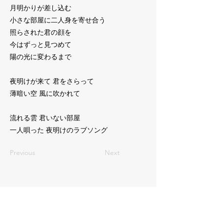
月明かりが差し込む
小さな部屋に二人身を寄せ合う
照らされた君の顔を
今はずっと見つめて
陽の光に変わるまで
夜明けが来て 君をさらって
薄暗い空 風に吹かれて
流れる雲 君いない部屋
一人唄った 夜明けのラブソング
Previous
Next
© 2018–2026 Feel Of Sounds Record.
ー 弊社について ー
ー 事業内容 ー