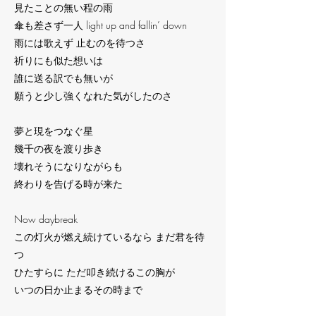
見たことの無い程の雨
傘も差さず一人 light up and fallin’ down
雨には歌えず 止むのを待つさ
祈りにも似た想いは
誰に送る訳でも無いが
願うと少し強くなれた気がしたのさ
夢と現をつなぐ星
幾千の夜を渡り歩き
壊れそうになりながらも
終わりを告げる時が来た
Now daybreak
この灯火が燃え続けているなら まだ君を待
つ
ひたすらに ただ叩き続けるこの胸が
いつの日か止まるその時まで