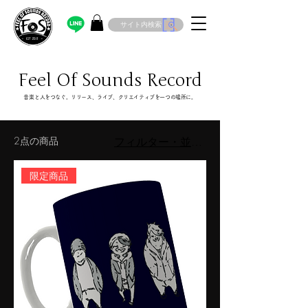
サイト内検索
Feel Of Sounds Record
​音楽と人をつなぐ。リリース、ライブ、クリエイティブを一つの場所に。
2点の商品
フィルター・並び替え
限定商品