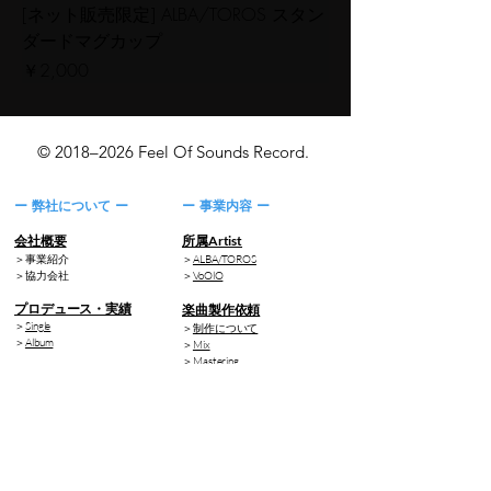
[ネット販売限定] ALBA/TOROS スタン
ダードマグカップ
価格
￥2,000
© 2018–2026 Feel Of Sounds Record.
ー 弊社について ー
ー 事業内容 ー
会社概要
所属Artist
＞事業紹介
＞
ALBA/TOROS
​＞協力会社
＞
VoOlO
プロデュース・実績
楽曲製作依頼
＞
Single
＞
制作について
​＞
Album
＞
Mix
​＞
Mastering
カレンダー／予約
​＞
Arrangement
​＞
Recording
＞
レーベルスケジュール
​＞
所属アーティスト出演情報
イベント参加・申込み
Feel Of Sounds Record オ
＞
SOUND FEEL'd X
ンラインショップ
＞
参加お申込みフォーム