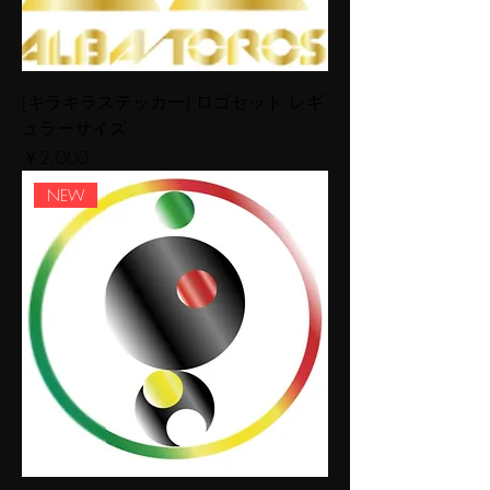
[キラキラステッカー] ロゴセット レギ
ュラーサイズ
価格
￥2,000
NEW