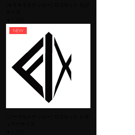
[キラキラステッカー] ロゴセット ちび
サイズ
価格
￥1,500
NEW
[ノーマルステッカー] ロゴセット レギ
ュラーサイズ
価格
￥1,500