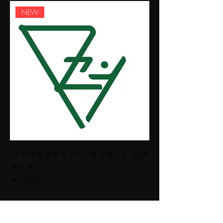
NEW
[ノーマルステッカー] ロゴセット ちび
サイズ
価格
￥1,000
© 2018–2026 Feel Of Sounds Record.