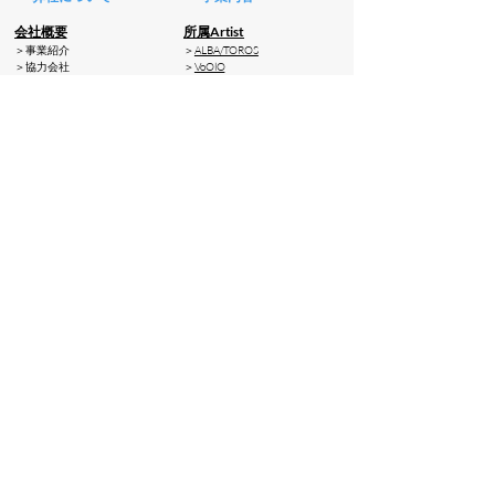
会社概要
所属Artist
＞事業紹介
＞
ALBA/TOROS
​＞協力会社
＞
VoOlO
プロデュース・実績
楽曲製作依頼
＞
Single
＞
制作について
​＞
Album
＞
Mix
​＞
Mastering
カレンダー／予約
​＞
Arrangement
​＞
Recording
＞
レーベルスケジュール
​＞
所属アーティスト出演情報
イベント参加・申込み
Feel Of Sounds Record オ
＞
SOUND FEEL'd X
ンラインショップ
＞
参加お申込みフォーム
無料ダウンロード
＞
Free Track
​＞
暁 Free Download
ー お問い合せ・依頼先 ー
ー ポリシー ー
お問い合せフォーム
特定商取引に関する法律に
基づく表示
楽曲製作依頼・イベント参加
お申込みフォーム
決済方法
仕事出演依頼フォーム
​利用規約