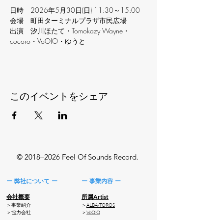
日時　2026年5月30日(日) 11:30～15:00
会場　町田ターミナルプラザ市民広場
出演　汐川ほたて・Tomokazy Wayne・
cocoro・VoOlO・ゆうと
このイベントをシェア
© 2018–2026 Feel Of Sounds Record.
ー 弊社について ー
ー 事業内容 ー
会社概要
所属Artist
＞事業紹介
＞
ALBA/TOROS
​＞協力会社
＞
VoOlO