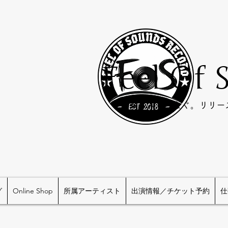
Feel Of 
​音楽と人をつなぐ。リリ
グ
Online Shop
所属アーティスト
出演情報／チケット予約
仕