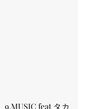
< Back
9.MUSIC feat タカ