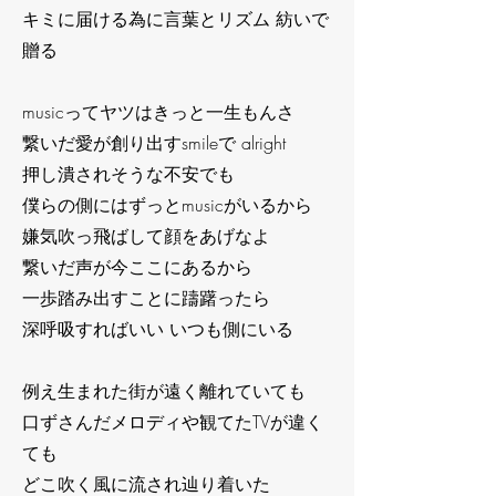
キミに届ける為に言葉とリズム 紡いで
贈る
musicってヤツはきっと一生もんさ
繋いだ愛が創り出すsmileで alright
押し潰されそうな不安でも
僕らの側にはずっとmusicがいるから
嫌気吹っ飛ばして顔をあげなよ
繋いだ声が今ここにあるから
一歩踏み出すことに躊躇ったら
深呼吸すればいい いつも側にいる
例え生まれた街が遠く離れていても
口ずさんだメロディや観てたTVが違く
ても
どこ吹く風に流され辿り着いた