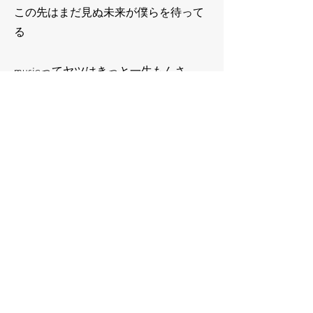
この先はまだ見ぬ未来が僕らを待って
る
musicってヤツはきっと一生もんさ
繋いだ愛が創り出すsmileで alright
押し潰されそうな不安でも
僕らの側にはずっとmusicがいるから
嫌気吹っ飛ばして顔をあげなよ
繋いだ声が今ここにあるから
一歩踏み出すことに躊躇ったら
深呼吸すればいい いつも側にいる
music smile alright,music smile forever
Previous