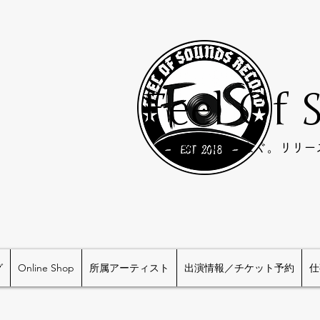
Feel Of 
​音楽と人をつなぐ。リリ
グ
Online Shop
所属アーティスト
出演情報／チケット予約
仕