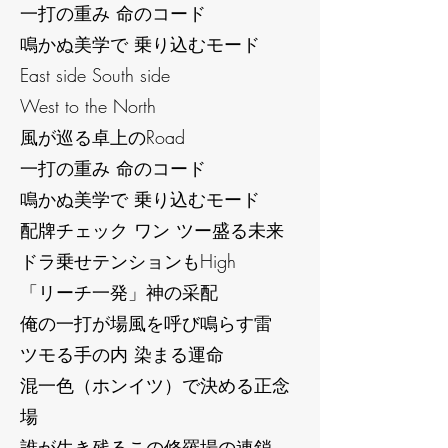
一打の重み 命のコード
鳴かぬ美学で 乗り込むモード
East side South side
West to the North
風が巡る卓上のRoad
一打の重み 命のコード
鳴かぬ美学で 乗り込むモード
配牌チェック ワン ツー盛る未来
ドラ乗せテンションもHigh
「リーチ一発」神の采配
俺の一打が場風を呼び鳴らす雷
ツモる手の内 染まる運命
混一色（ホンイツ）で決める正念
場
誰が生き残るこの修羅場の連鎖