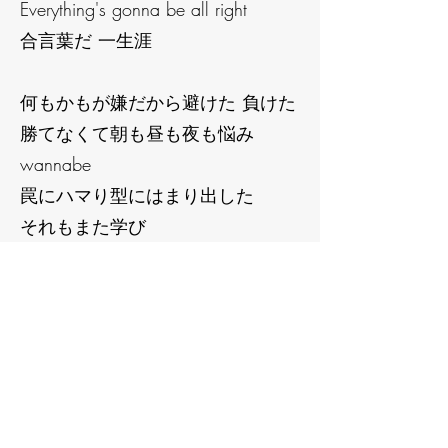
Everything's gonna be all right
合言葉だ 一生涯
何もかもが嫌だから避けた 負けた
勝てなくて朝も昼も夜も悩み
wannabe
罠にハマり型にはまり出した
それもまた学び
閉じた目の裏に浮かぶものばかり
深く深く 手探りのまま探し求め
夜更け そして朝に やけに眩しい
肩の力が抜けた
大丈夫さ
繋がってる この時を感じて