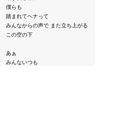
僕らも
踏まれてヘナって
みんなからの声で また立ち上がる
この空の下
あぁ
みんないつも
支えてくれてありがとう！
励ましも妬みも愚痴も
全てが成長の粒だぞ
言葉を発して
言葉を受けてまた強くなれるから