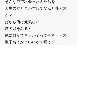
そんな中で出会った人たちを
人生の友と言わずしてなんと呼ぶの
か？
だから俺は元気ない
君の顔をみると
俺に何ができるか？って事考えるの
歌唄おうか？いいか？唄うぞ！
少しずつでいい
君の心に花よ咲け
君の心に
その心に
花が咲いたら
君の顔にも
もっと素敵な
SO 笑顔咲け